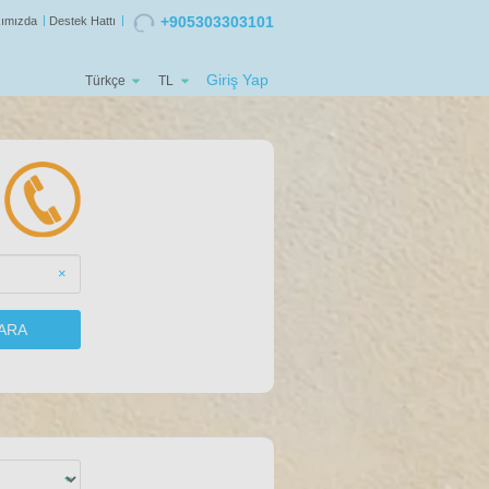
+905303303101
ımızda
Destek Hattı
Giriş Yap
Türkçe
TL
×
ARA