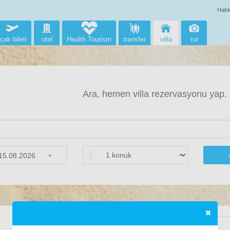
Hakk
çak bileti
otel
Health Tourism
transfer
villa
tur
Ara, hemen villa rezervasyonu yap.