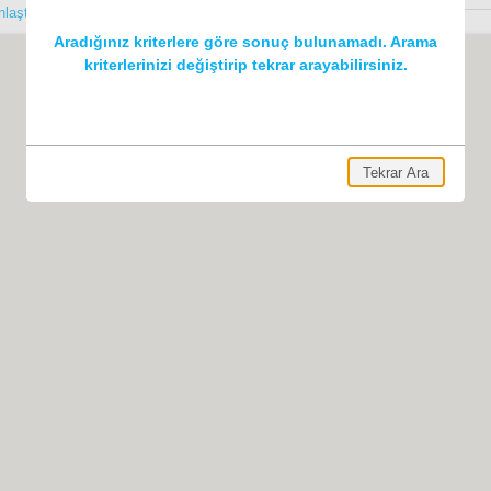
ınlaştırarak yapabilir ve rezervasyonunuzu gerçekleştirebilirsiniz.
Aradığınız kriterlere göre sonuç bulunamadı. Arama
kriterlerinizi değiştirip tekrar arayabilirsiniz.
Tekrar Ara