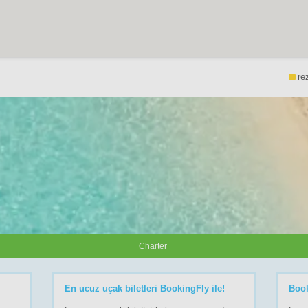
re
Charter
En ucuz uçak biletleri BookingFly ile!
Boo