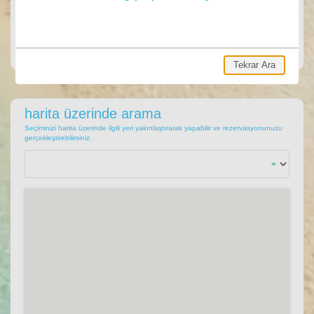
ARA
Ara, hemen villa rezervasyonu yap.
Tekrar Ara
harita üzerinde arama
Seçiminizi harita üzerinde ilgili yeri yakınlaştırarak yapabilir ve rezervasyonunuzu
gerçekleştirebilirsiniz.