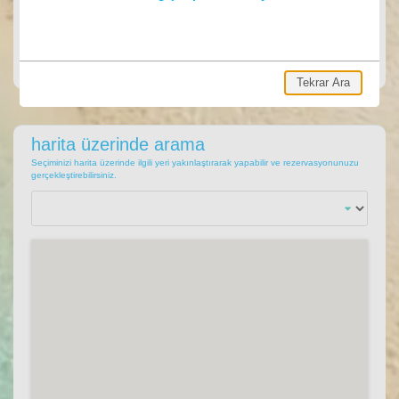
ARA
Ara, hemen villa rezervasyonu yap.
Tekrar Ara
harita üzerinde arama
Seçiminizi harita üzerinde ilgili yeri yakınlaştırarak yapabilir ve rezervasyonunuzu
gerçekleştirebilirsiniz.