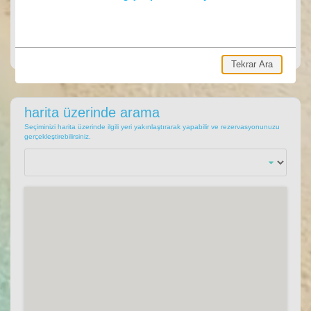
ARA
Ara, hemen villa rezervasyonu yap.
Tekrar Ara
harita üzerinde arama
Seçiminizi harita üzerinde ilgili yeri yakınlaştırarak yapabilir ve rezervasyonunuzu
gerçekleştirebilirsiniz.