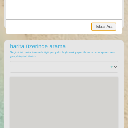
ARA
Ara, hemen villa rezervasyonu yap.
Tekrar Ara
harita üzerinde arama
Seçiminizi harita üzerinde ilgili yeri yakınlaştırarak yapabilir ve rezervasyonunuzu
gerçekleştirebilirsiniz.